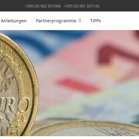
+595 (0) 982 651066
+595 (0) 981 331142
Anleitungen
Partnerprogramme
TiPPs