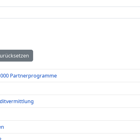
urücksetzen
 2.000 Partnerprogramme
ditvermittlung
en
?