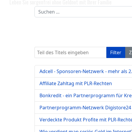
Leben Sie sorgenfrei ohne Geldnot mit Ihrer Familie
Suchen
...
Teil des Titels eingeben
Filter
Z
Adcell - Sponsoren-Netzwerk - mehr als
Affiliate Zahltag mit PLR-Rechten
Bonkredit - ein Partnerprogramm für Kre
Partnerprogramm-Netzwerk Digistore24
Verdeckte Produkt Profite mit PLR-Recht
Wie verdient man seriös Geld im Internet