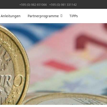
+595 (0) 982 651066
+595 (0) 981 331142
Anleitungen
Partnerprogramme
TiPPs