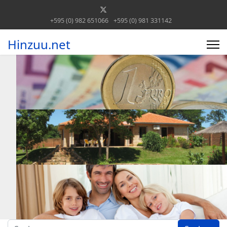
+595 (0) 982 651066
+595 (0) 981 331142
Hinzuu.net
Suchen