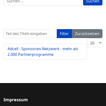
Suchen
...
Teil des Titels eingeben
Filter
Zurücksetzen
Anzeige #
Adcell - Sponsoren-Netzwerk - mehr als
2.000 Partnerprogramme
Impressum