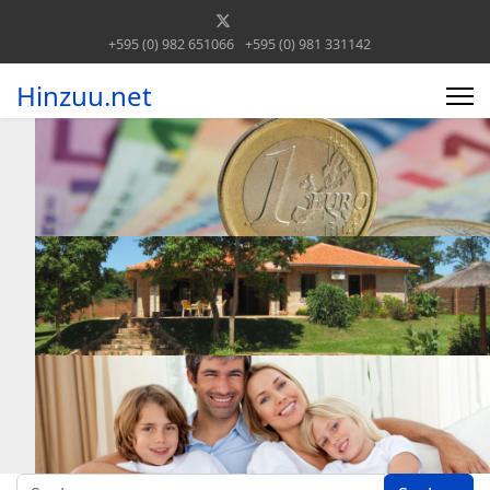
+595 (0) 982 651066
+595 (0) 981 331142
Hinzuu.net
Suchen